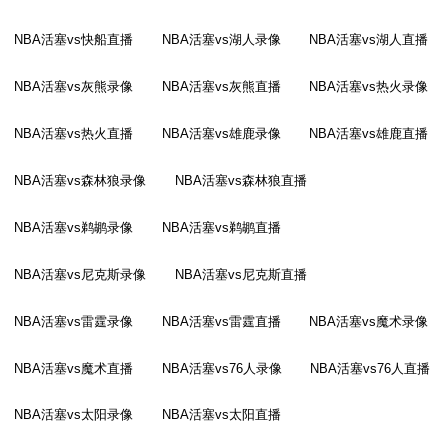
NBA活塞vs快船直播
NBA活塞vs湖人录像
NBA活塞vs湖人直播
NBA活塞vs灰熊录像
NBA活塞vs灰熊直播
NBA活塞vs热火录像
NBA活塞vs热火直播
NBA活塞vs雄鹿录像
NBA活塞vs雄鹿直播
NBA活塞vs森林狼录像
NBA活塞vs森林狼直播
NBA活塞vs鹈鹕录像
NBA活塞vs鹈鹕直播
NBA活塞vs尼克斯录像
NBA活塞vs尼克斯直播
NBA活塞vs雷霆录像
NBA活塞vs雷霆直播
NBA活塞vs魔术录像
NBA活塞vs魔术直播
NBA活塞vs76人录像
NBA活塞vs76人直播
NBA活塞vs太阳录像
NBA活塞vs太阳直播