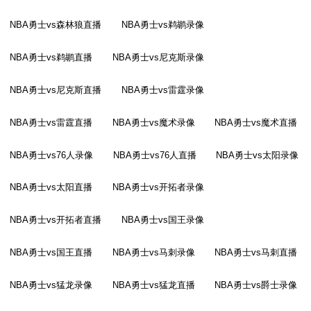
NBA勇士vs森林狼直播
NBA勇士vs鹈鹕录像
NBA勇士vs鹈鹕直播
NBA勇士vs尼克斯录像
NBA勇士vs尼克斯直播
NBA勇士vs雷霆录像
NBA勇士vs雷霆直播
NBA勇士vs魔术录像
NBA勇士vs魔术直播
NBA勇士vs76人录像
NBA勇士vs76人直播
NBA勇士vs太阳录像
NBA勇士vs太阳直播
NBA勇士vs开拓者录像
NBA勇士vs开拓者直播
NBA勇士vs国王录像
NBA勇士vs国王直播
NBA勇士vs马刺录像
NBA勇士vs马刺直播
NBA勇士vs猛龙录像
NBA勇士vs猛龙直播
NBA勇士vs爵士录像