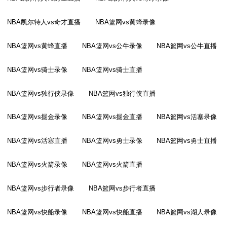
NBA凯尔特人vs奇才直播
NBA篮网vs黄蜂录像
NBA篮网vs黄蜂直播
NBA篮网vs公牛录像
NBA篮网vs公牛直播
NBA篮网vs骑士录像
NBA篮网vs骑士直播
NBA篮网vs独行侠录像
NBA篮网vs独行侠直播
NBA篮网vs掘金录像
NBA篮网vs掘金直播
NBA篮网vs活塞录像
NBA篮网vs活塞直播
NBA篮网vs勇士录像
NBA篮网vs勇士直播
NBA篮网vs火箭录像
NBA篮网vs火箭直播
NBA篮网vs步行者录像
NBA篮网vs步行者直播
NBA篮网vs快船录像
NBA篮网vs快船直播
NBA篮网vs湖人录像