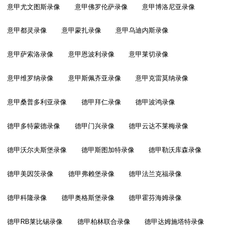
意甲尤文图斯录像
意甲佛罗伦萨录像
意甲博洛尼亚录像
意甲都灵录像
意甲蒙扎录像
意甲乌迪内斯录像
意甲萨索洛录像
意甲恩波利录像
意甲莱切录像
意甲维罗纳录像
意甲斯佩齐亚录像
意甲克雷莫纳录像
意甲桑普多利亚录像
德甲拜仁录像
德甲波鸿录像
德甲多特蒙德录像
德甲门兴录像
德甲云达不莱梅录像
德甲沃尔夫斯堡录像
德甲斯图加特录像
德甲勒沃库森录像
德甲美因茨录像
德甲弗赖堡录像
德甲法兰克福录像
德甲科隆录像
德甲奥格斯堡录像
德甲霍芬海姆录像
德甲RB莱比锡录像
德甲柏林联合录像
德甲达姆施塔特录像