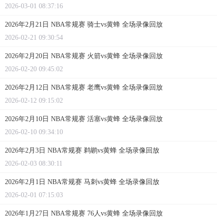
2026-03-01 08:37:16
2026年2月21日 NBA常规赛 骑士vs黄蜂 全场录像回放
2026-02-21 09:30:54
2026年2月20日 NBA常规赛 火箭vs黄蜂 全场录像回放
2026-02-20 09:45:02
2026年2月12日 NBA常规赛 老鹰vs黄蜂 全场录像回放
2026-02-12 09:15:02
2026年2月10日 NBA常规赛 活塞vs黄蜂 全场录像回放
2026-02-10 09:34:10
2026年2月3日 NBA常规赛 鹈鹕vs黄蜂 全场录像回放
2026-02-03 08:30:11
2026年2月1日 NBA常规赛 马刺vs黄蜂 全场录像回放
2026-02-01 07:15:03
2026年1月27日 NBA常规赛 76人vs黄蜂 全场录像回放