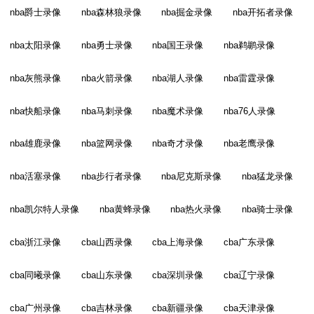
nba爵士录像
nba森林狼录像
nba掘金录像
nba开拓者录像
nba太阳录像
nba勇士录像
nba国王录像
nba鹈鹕录像
nba灰熊录像
nba火箭录像
nba湖人录像
nba雷霆录像
nba快船录像
nba马刺录像
nba魔术录像
nba76人录像
nba雄鹿录像
nba篮网录像
nba奇才录像
nba老鹰录像
nba活塞录像
nba步行者录像
nba尼克斯录像
nba猛龙录像
nba凯尔特人录像
nba黄蜂录像
nba热火录像
nba骑士录像
cba浙江录像
cba山西录像
cba上海录像
cba广东录像
cba同曦录像
cba山东录像
cba深圳录像
cba辽宁录像
cba广州录像
cba吉林录像
cba新疆录像
cba天津录像