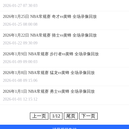
2026-01-27 07:30:03
2026年1月25日 NBA常规赛 奇才vs黄蜂 全场录像回放
2026-01-25 08:00:08
2026年1月22日 NBA常规赛 骑士vs黄蜂 全场录像回放
2026-01-22 09:30:09
2026年1月9日 NBA常规赛 步行者vs黄蜂 全场录像回放
2026-01-09 09:00:03
2026年1月8日 NBA常规赛 猛龙vs黄蜂 全场录像回放
2026-01-08 09:15:06
2026年1月1日 NBA常规赛 勇士vs黄蜂 全场录像回放
2026-01-01 12:15:12
上一页
1
/12
尾页
下一页