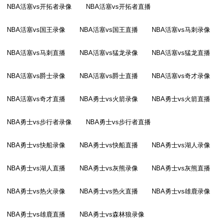
NBA活塞vs开拓者录像
NBA活塞vs开拓者直播
NBA活塞vs国王录像
NBA活塞vs国王直播
NBA活塞vs马刺录像
NBA活塞vs马刺直播
NBA活塞vs猛龙录像
NBA活塞vs猛龙直播
NBA活塞vs爵士录像
NBA活塞vs爵士直播
NBA活塞vs奇才录像
NBA活塞vs奇才直播
NBA勇士vs火箭录像
NBA勇士vs火箭直播
NBA勇士vs步行者录像
NBA勇士vs步行者直播
NBA勇士vs快船录像
NBA勇士vs快船直播
NBA勇士vs湖人录像
NBA勇士vs湖人直播
NBA勇士vs灰熊录像
NBA勇士vs灰熊直播
NBA勇士vs热火录像
NBA勇士vs热火直播
NBA勇士vs雄鹿录像
NBA勇士vs雄鹿直播
NBA勇士vs森林狼录像