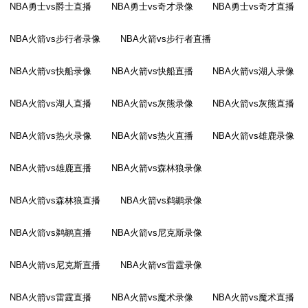
NBA勇士vs爵士直播
NBA勇士vs奇才录像
NBA勇士vs奇才直播
NBA火箭vs步行者录像
NBA火箭vs步行者直播
NBA火箭vs快船录像
NBA火箭vs快船直播
NBA火箭vs湖人录像
NBA火箭vs湖人直播
NBA火箭vs灰熊录像
NBA火箭vs灰熊直播
NBA火箭vs热火录像
NBA火箭vs热火直播
NBA火箭vs雄鹿录像
NBA火箭vs雄鹿直播
NBA火箭vs森林狼录像
NBA火箭vs森林狼直播
NBA火箭vs鹈鹕录像
NBA火箭vs鹈鹕直播
NBA火箭vs尼克斯录像
NBA火箭vs尼克斯直播
NBA火箭vs雷霆录像
NBA火箭vs雷霆直播
NBA火箭vs魔术录像
NBA火箭vs魔术直播