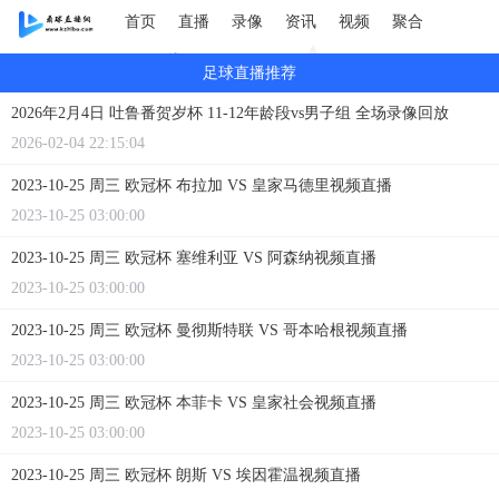
首页
直播
录像
资讯
视频
聚合
GIF图片
足球直播推荐
2026年2月4日 吐鲁番贺岁杯 11-12年龄段vs男子组 全场录像回放
2026-02-04 22:15:04
2023-10-25 周三 欧冠杯 布拉加 VS 皇家马德里视频直播
2023-10-25 03:00:00
2023-10-25 周三 欧冠杯 塞维利亚 VS 阿森纳视频直播
2023-10-25 03:00:00
2023-10-25 周三 欧冠杯 曼彻斯特联 VS 哥本哈根视频直播
2023-10-25 03:00:00
2023-10-25 周三 欧冠杯 本菲卡 VS 皇家社会视频直播
2023-10-25 03:00:00
2023-10-25 周三 欧冠杯 朗斯 VS 埃因霍温视频直播