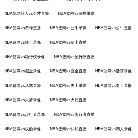
NBA凯尔特人vs奇才直播
NBA篮网vs黄蜂录像
NBA篮网vs黄蜂直播
NBA篮网vs公牛录像
NBA篮网vs公牛直播
NBA篮网vs骑士录像
NBA篮网vs骑士直播
NBA篮网vs独行侠录像
NBA篮网vs独行侠直播
NBA篮网vs掘金录像
NBA篮网vs掘金直播
NBA篮网vs活塞录像
NBA篮网vs活塞直播
NBA篮网vs勇士录像
NBA篮网vs勇士直播
NBA篮网vs火箭录像
NBA篮网vs火箭直播
NBA篮网vs步行者录像
NBA篮网vs步行者直播
NBA篮网vs快船录像
NBA篮网vs快船直播
NBA篮网vs湖人录像