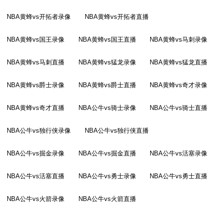
NBA黄蜂vs开拓者录像
NBA黄蜂vs开拓者直播
NBA黄蜂vs国王录像
NBA黄蜂vs国王直播
NBA黄蜂vs马刺录像
NBA黄蜂vs马刺直播
NBA黄蜂vs猛龙录像
NBA黄蜂vs猛龙直播
NBA黄蜂vs爵士录像
NBA黄蜂vs爵士直播
NBA黄蜂vs奇才录像
NBA黄蜂vs奇才直播
NBA公牛vs骑士录像
NBA公牛vs骑士直播
NBA公牛vs独行侠录像
NBA公牛vs独行侠直播
NBA公牛vs掘金录像
NBA公牛vs掘金直播
NBA公牛vs活塞录像
NBA公牛vs活塞直播
NBA公牛vs勇士录像
NBA公牛vs勇士直播
NBA公牛vs火箭录像
NBA公牛vs火箭直播