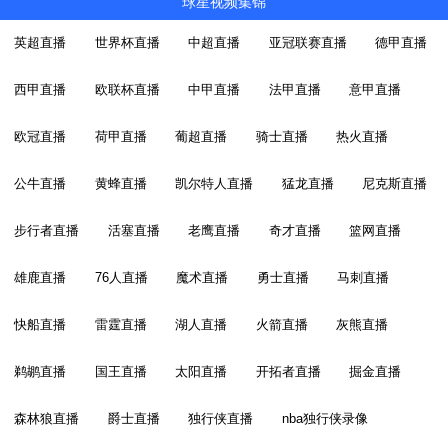
球星视频集锦
英超直播
世界杯直播
中超直播
亚冠联赛直播
德甲直播
西甲直播
欧联杯直播
中甲直播
法甲直播
意甲直播
欧冠直播
荷甲直播
葡超直播
骑士直播
热火直播
公牛直播
黄蜂直播
凯尔特人直播
猛龙直播
尼克斯直播
步行者直播
活塞直播
老鹰直播
奇才直播
篮网直播
雄鹿直播
76人直播
魔术直播
勇士直播
马刺直播
快船直播
雷霆直播
湖人直播
火箭直播
灰熊直播
鹈鹕直播
国王直播
太阳直播
开拓者直播
掘金直播
森林狼直播
爵士直播
独行侠直播
nba独行侠录像