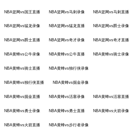
NBA篮网vs国王直播
NBA篮网vs马刺录像
NBA篮网vs马刺直播
NBA篮网vs猛龙录像
NBA篮网vs猛龙直播
NBA篮网vs爵士录像
NBA篮网vs爵士直播
NBA篮网vs奇才录像
NBA篮网vs奇才直播
NBA黄蜂vs公牛录像
NBA黄蜂vs公牛直播
NBA黄蜂vs骑士录像
NBA黄蜂vs骑士直播
NBA黄蜂vs独行侠录像
NBA黄蜂vs独行侠直播
NBA黄蜂vs掘金录像
NBA黄蜂vs掘金直播
NBA黄蜂vs活塞录像
NBA黄蜂vs活塞直播
NBA黄蜂vs勇士录像
NBA黄蜂vs勇士直播
NBA黄蜂vs火箭录像
NBA黄蜂vs火箭直播
NBA黄蜂vs步行者录像