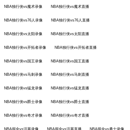
NBA独行侠vs魔术录像
NBA独行侠vs魔术直播
NBA独行侠vs76人录像
NBA独行侠vs76人直播
NBA独行侠vs太阳录像
NBA独行侠vs太阳直播
NBA独行侠vs开拓者录像
NBA独行侠vs开拓者直播
NBA独行侠vs国王录像
NBA独行侠vs国王直播
NBA独行侠vs马刺录像
NBA独行侠vs马刺直播
NBA独行侠vs猛龙录像
NBA独行侠vs猛龙直播
NBA独行侠vs爵士录像
NBA独行侠vs爵士直播
NBA独行侠vs奇才录像
NBA独行侠vs奇才直播
NBA掘金vs活塞录像
NBA掘金vs活塞直播
NBA掘金vs勇士录像