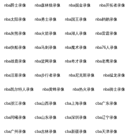
nba爵士录像
nba森林狼录像
nba掘金录像
nba开拓者录像
nba太阳录像
nba勇士录像
nba国王录像
nba鹈鹕录像
nba灰熊录像
nba火箭录像
nba湖人录像
nba雷霆录像
nba快船录像
nba马刺录像
nba魔术录像
nba76人录像
nba雄鹿录像
nba篮网录像
nba奇才录像
nba老鹰录像
nba活塞录像
nba步行者录像
nba尼克斯录像
nba猛龙录像
nba凯尔特人录像
nba黄蜂录像
nba热火录像
nba骑士录像
cba浙江录像
cba山西录像
cba上海录像
cba广东录像
cba同曦录像
cba山东录像
cba深圳录像
cba辽宁录像
cba广州录像
cba吉林录像
cba新疆录像
cba天津录像