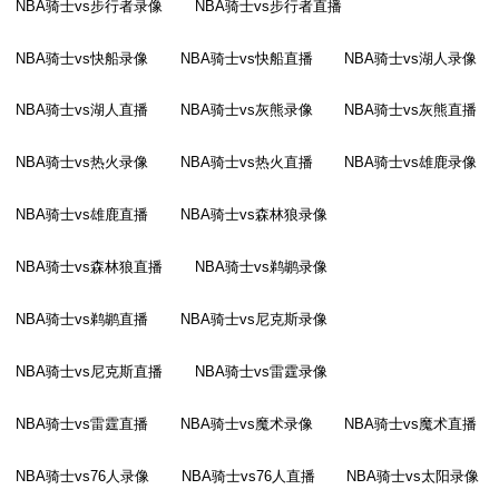
NBA骑士vs步行者录像
NBA骑士vs步行者直播
NBA骑士vs快船录像
NBA骑士vs快船直播
NBA骑士vs湖人录像
NBA骑士vs湖人直播
NBA骑士vs灰熊录像
NBA骑士vs灰熊直播
NBA骑士vs热火录像
NBA骑士vs热火直播
NBA骑士vs雄鹿录像
NBA骑士vs雄鹿直播
NBA骑士vs森林狼录像
NBA骑士vs森林狼直播
NBA骑士vs鹈鹕录像
NBA骑士vs鹈鹕直播
NBA骑士vs尼克斯录像
NBA骑士vs尼克斯直播
NBA骑士vs雷霆录像
NBA骑士vs雷霆直播
NBA骑士vs魔术录像
NBA骑士vs魔术直播
NBA骑士vs76人录像
NBA骑士vs76人直播
NBA骑士vs太阳录像