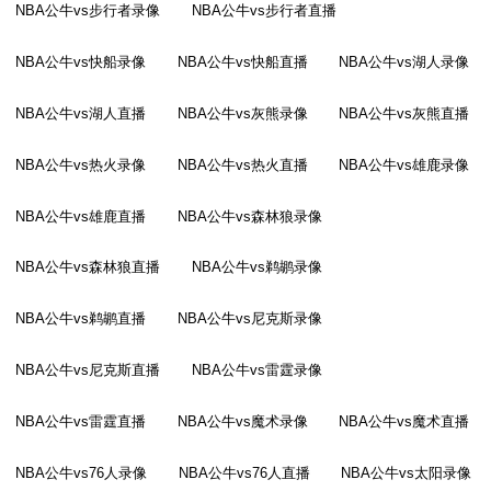
NBA公牛vs步行者录像
NBA公牛vs步行者直播
NBA公牛vs快船录像
NBA公牛vs快船直播
NBA公牛vs湖人录像
NBA公牛vs湖人直播
NBA公牛vs灰熊录像
NBA公牛vs灰熊直播
NBA公牛vs热火录像
NBA公牛vs热火直播
NBA公牛vs雄鹿录像
NBA公牛vs雄鹿直播
NBA公牛vs森林狼录像
NBA公牛vs森林狼直播
NBA公牛vs鹈鹕录像
NBA公牛vs鹈鹕直播
NBA公牛vs尼克斯录像
NBA公牛vs尼克斯直播
NBA公牛vs雷霆录像
NBA公牛vs雷霆直播
NBA公牛vs魔术录像
NBA公牛vs魔术直播
NBA公牛vs76人录像
NBA公牛vs76人直播
NBA公牛vs太阳录像