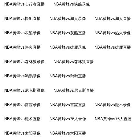
NBA黄蜂vs步行者直播
NBA黄蜂vs快船录像
NBA黄蜂vs快船直播
NBA黄蜂vs湖人录像
NBA黄蜂vs湖人直播
NBA黄蜂vs灰熊录像
NBA黄蜂vs灰熊直播
NBA黄蜂vs热火录像
NBA黄蜂vs热火直播
NBA黄蜂vs雄鹿录像
NBA黄蜂vs雄鹿直播
NBA黄蜂vs森林狼录像
NBA黄蜂vs森林狼直播
NBA黄蜂vs鹈鹕录像
NBA黄蜂vs鹈鹕直播
NBA黄蜂vs尼克斯录像
NBA黄蜂vs尼克斯直播
NBA黄蜂vs雷霆录像
NBA黄蜂vs雷霆直播
NBA黄蜂vs魔术录像
NBA黄蜂vs魔术直播
NBA黄蜂vs76人录像
NBA黄蜂vs76人直播
NBA黄蜂vs太阳录像
NBA黄蜂vs太阳直播