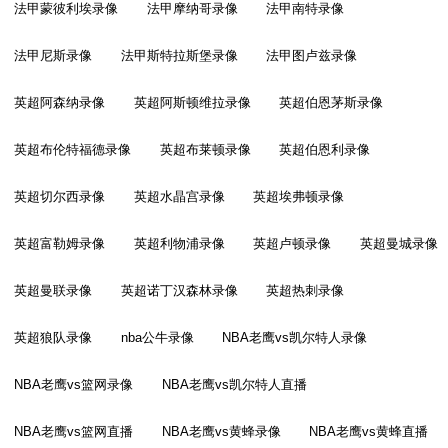
法甲蒙彼利埃录像
法甲摩纳哥录像
法甲南特录像
法甲尼斯录像
法甲斯特拉斯堡录像
法甲图卢兹录像
英超阿森纳录像
英超阿斯顿维拉录像
英超伯恩茅斯录像
英超布伦特福德录像
英超布莱顿录像
英超伯恩利录像
英超切尔西录像
英超水晶宫录像
英超埃弗顿录像
英超富勒姆录像
英超利物浦录像
英超卢顿录像
英超曼城录像
英超曼联录像
英超诺丁汉森林录像
英超热刺录像
英超狼队录像
nba公牛录像
NBA老鹰vs凯尔特人录像
NBA老鹰vs篮网录像
NBA老鹰vs凯尔特人直播
NBA老鹰vs篮网直播
NBA老鹰vs黄蜂录像
NBA老鹰vs黄蜂直播