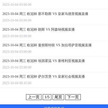
2023-10-04 03:00:00
2023-10-04 周三 欧冠杯 那不勒斯 VS 皇家马德里视频直播
2023-10-04 03:00:00
2023-10-04 周三 欧冠杯 朗斯 VS 阿森纳视频直播
2023-10-04 03:00:00
2023-10-04 周三 欧冠杯 曼彻斯特联 VS 加拉塔萨雷视频直播
2023-10-04 03:00:00
2023-10-04 周三 欧冠杯 埃因霍温 VS 塞维利亚视频直播
2023-10-04 03:00:00
2023-10-04 周三 欧冠杯 萨尔茨堡 VS 皇家社会视频直播
2023-10-04 00:45:00
上一页
1
/5
尾页
下一页