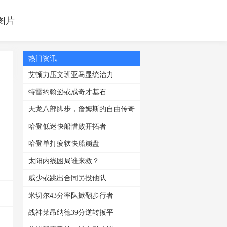
F图片
热门资讯
艾顿力压文班亚马显统治力
特雷约翰逊或成奇才基石
天龙八部脚步，詹姆斯的自由传奇
哈登低迷快船惜败开拓者
哈登单打疲软快船崩盘
太阳内线困局谁来救？
威少或跳出合同另投他队
米切尔43分率队掀翻步行者
战神莱昂纳德39分逆转扳平