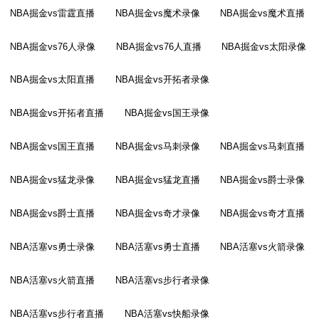
NBA掘金vs雷霆直播
NBA掘金vs魔术录像
NBA掘金vs魔术直播
NBA掘金vs76人录像
NBA掘金vs76人直播
NBA掘金vs太阳录像
NBA掘金vs太阳直播
NBA掘金vs开拓者录像
NBA掘金vs开拓者直播
NBA掘金vs国王录像
NBA掘金vs国王直播
NBA掘金vs马刺录像
NBA掘金vs马刺直播
NBA掘金vs猛龙录像
NBA掘金vs猛龙直播
NBA掘金vs爵士录像
NBA掘金vs爵士直播
NBA掘金vs奇才录像
NBA掘金vs奇才直播
NBA活塞vs勇士录像
NBA活塞vs勇士直播
NBA活塞vs火箭录像
NBA活塞vs火箭直播
NBA活塞vs步行者录像
NBA活塞vs步行者直播
NBA活塞vs快船录像