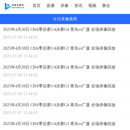
首页
直播
录像
资讯
视频
聚合
GIF图片
今日录像推荐
2025年4月20日 CBA季后赛1/4决赛G4 青岛vs广厦 全场录像回放
2025-07-09 13:44:02
2025年4月18日 CBA季后赛1/4决赛G3 青岛vs广厦 全场录像回放
2025-07-09 13:44:02
2025年4月20日 CBA季后赛1/4决赛G4 青岛vs广厦 全场录像回放
2025-07-08 13:44:02
2025年4月18日 CBA季后赛1/4决赛G3 青岛vs广厦 全场录像回放
2025-07-08 13:44:02
2025年4月20日 CBA季后赛1/4决赛G4 青岛vs广厦 全场录像回放
2025-07-07 13:44:02
2025年4月18日 CBA季后赛1/4决赛G3 青岛vs广厦 全场录像回放