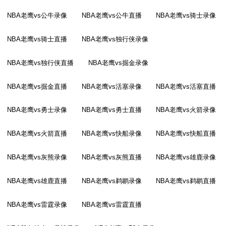
NBA老鹰vs公牛录像
NBA老鹰vs公牛直播
NBA老鹰vs骑士录像
NBA老鹰vs骑士直播
NBA老鹰vs独行侠录像
NBA老鹰vs独行侠直播
NBA老鹰vs掘金录像
NBA老鹰vs掘金直播
NBA老鹰vs活塞录像
NBA老鹰vs活塞直播
NBA老鹰vs勇士录像
NBA老鹰vs勇士直播
NBA老鹰vs火箭录像
NBA老鹰vs火箭直播
NBA老鹰vs快船录像
NBA老鹰vs快船直播
NBA老鹰vs灰熊录像
NBA老鹰vs灰熊直播
NBA老鹰vs雄鹿录像
NBA老鹰vs雄鹿直播
NBA老鹰vs鹈鹕录像
NBA老鹰vs鹈鹕直播
NBA老鹰vs雷霆录像
NBA老鹰vs雷霆直播