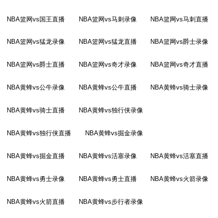
NBA篮网vs国王直播
NBA篮网vs马刺录像
NBA篮网vs马刺直播
NBA篮网vs猛龙录像
NBA篮网vs猛龙直播
NBA篮网vs爵士录像
NBA篮网vs爵士直播
NBA篮网vs奇才录像
NBA篮网vs奇才直播
NBA黄蜂vs公牛录像
NBA黄蜂vs公牛直播
NBA黄蜂vs骑士录像
NBA黄蜂vs骑士直播
NBA黄蜂vs独行侠录像
NBA黄蜂vs独行侠直播
NBA黄蜂vs掘金录像
NBA黄蜂vs掘金直播
NBA黄蜂vs活塞录像
NBA黄蜂vs活塞直播
NBA黄蜂vs勇士录像
NBA黄蜂vs勇士直播
NBA黄蜂vs火箭录像
NBA黄蜂vs火箭直播
NBA黄蜂vs步行者录像