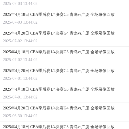
2025-07-03 13:44:02
2025年4月18日 CBA季后赛1/4决赛G3 青岛vs广厦 全场录像回放
2025-07-03 13:44:02
2025年4月20日 CBA季后赛1/4决赛G4 青岛vs广厦 全场录像回放
2025-07-02 13:44:02
2025年4月18日 CBA季后赛1/4决赛G3 青岛vs广厦 全场录像回放
2025-07-02 13:44:02
2025年4月20日 CBA季后赛1/4决赛G4 青岛vs广厦 全场录像回放
2025-07-01 13:44:02
2025年4月18日 CBA季后赛1/4决赛G3 青岛vs广厦 全场录像回放
2025-07-01 13:44:02
2025年4月20日 CBA季后赛1/4决赛G4 青岛vs广厦 全场录像回放
2025-06-30 13:44:02
2025年4月18日 CBA季后赛1/4决赛G3 青岛vs广厦 全场录像回放