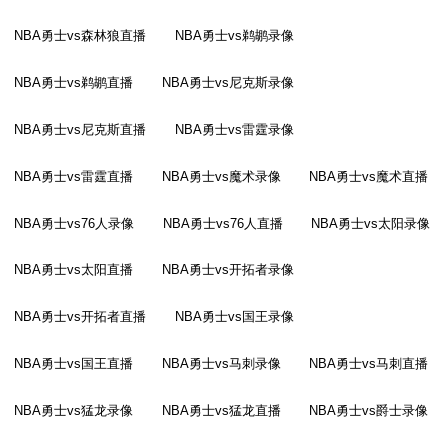
NBA勇士vs森林狼直播
NBA勇士vs鹈鹕录像
NBA勇士vs鹈鹕直播
NBA勇士vs尼克斯录像
NBA勇士vs尼克斯直播
NBA勇士vs雷霆录像
NBA勇士vs雷霆直播
NBA勇士vs魔术录像
NBA勇士vs魔术直播
NBA勇士vs76人录像
NBA勇士vs76人直播
NBA勇士vs太阳录像
NBA勇士vs太阳直播
NBA勇士vs开拓者录像
NBA勇士vs开拓者直播
NBA勇士vs国王录像
NBA勇士vs国王直播
NBA勇士vs马刺录像
NBA勇士vs马刺直播
NBA勇士vs猛龙录像
NBA勇士vs猛龙直播
NBA勇士vs爵士录像