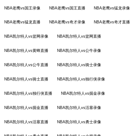
NBA老鹰vs国王录像
NBA老鹰vs国王直播
NBA老鹰vs猛龙录像
NBA老鹰vs猛龙直播
NBA老鹰vs奇才录像
NBA老鹰vs奇才直播
NBA凯尔特人vs篮网录像
NBA凯尔特人vs篮网直播
NBA凯尔特人vs黄蜂直播
NBA凯尔特人vs公牛录像
NBA凯尔特人vs公牛直播
NBA凯尔特人vs骑士录像
NBA凯尔特人vs骑士直播
NBA凯尔特人vs独行侠录像
NBA凯尔特人vs独行侠直播
NBA凯尔特人vs掘金录像
NBA凯尔特人vs掘金直播
NBA凯尔特人vs活塞录像
NBA凯尔特人vs活塞直播
NBA凯尔特人vs勇士录像