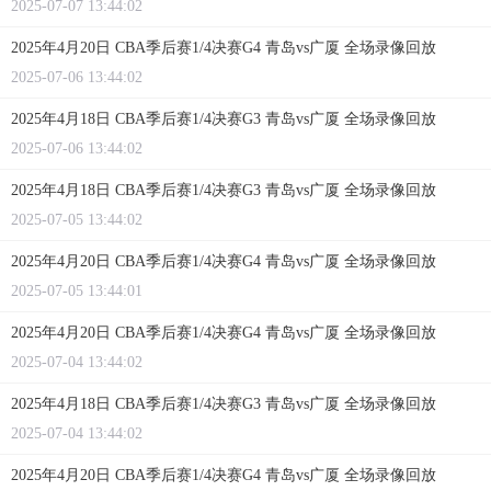
2025-07-07 13:44:02
2025年4月20日 CBA季后赛1/4决赛G4 青岛vs广厦 全场录像回放
2025-07-06 13:44:02
2025年4月18日 CBA季后赛1/4决赛G3 青岛vs广厦 全场录像回放
2025-07-06 13:44:02
2025年4月18日 CBA季后赛1/4决赛G3 青岛vs广厦 全场录像回放
2025-07-05 13:44:02
2025年4月20日 CBA季后赛1/4决赛G4 青岛vs广厦 全场录像回放
2025-07-05 13:44:01
2025年4月20日 CBA季后赛1/4决赛G4 青岛vs广厦 全场录像回放
2025-07-04 13:44:02
2025年4月18日 CBA季后赛1/4决赛G3 青岛vs广厦 全场录像回放
2025-07-04 13:44:02
2025年4月20日 CBA季后赛1/4决赛G4 青岛vs广厦 全场录像回放