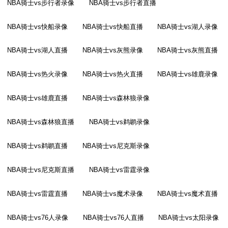
NBA骑士vs步行者录像
NBA骑士vs步行者直播
NBA骑士vs快船录像
NBA骑士vs快船直播
NBA骑士vs湖人录像
NBA骑士vs湖人直播
NBA骑士vs灰熊录像
NBA骑士vs灰熊直播
NBA骑士vs热火录像
NBA骑士vs热火直播
NBA骑士vs雄鹿录像
NBA骑士vs雄鹿直播
NBA骑士vs森林狼录像
NBA骑士vs森林狼直播
NBA骑士vs鹈鹕录像
NBA骑士vs鹈鹕直播
NBA骑士vs尼克斯录像
NBA骑士vs尼克斯直播
NBA骑士vs雷霆录像
NBA骑士vs雷霆直播
NBA骑士vs魔术录像
NBA骑士vs魔术直播
NBA骑士vs76人录像
NBA骑士vs76人直播
NBA骑士vs太阳录像