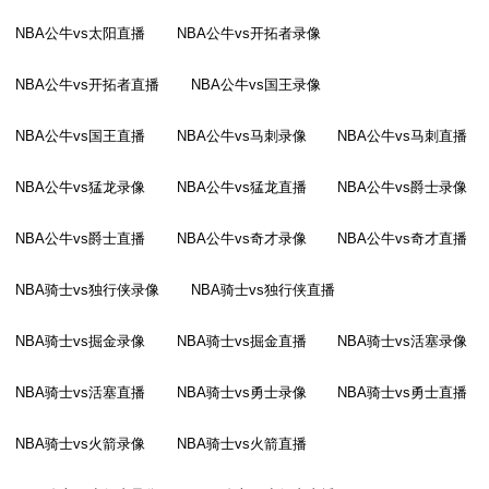
NBA公牛vs太阳直播
NBA公牛vs开拓者录像
NBA公牛vs开拓者直播
NBA公牛vs国王录像
NBA公牛vs国王直播
NBA公牛vs马刺录像
NBA公牛vs马刺直播
NBA公牛vs猛龙录像
NBA公牛vs猛龙直播
NBA公牛vs爵士录像
NBA公牛vs爵士直播
NBA公牛vs奇才录像
NBA公牛vs奇才直播
NBA骑士vs独行侠录像
NBA骑士vs独行侠直播
NBA骑士vs掘金录像
NBA骑士vs掘金直播
NBA骑士vs活塞录像
NBA骑士vs活塞直播
NBA骑士vs勇士录像
NBA骑士vs勇士直播
NBA骑士vs火箭录像
NBA骑士vs火箭直播