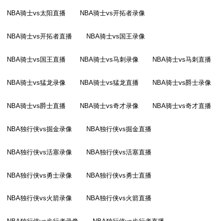
NBA骑士vs太阳直播
NBA骑士vs开拓者录像
NBA骑士vs开拓者直播
NBA骑士vs国王录像
NBA骑士vs国王直播
NBA骑士vs马刺录像
NBA骑士vs马刺直播
NBA骑士vs猛龙录像
NBA骑士vs猛龙直播
NBA骑士vs爵士录像
NBA骑士vs爵士直播
NBA骑士vs奇才录像
NBA骑士vs奇才直播
NBA独行侠vs掘金录像
NBA独行侠vs掘金直播
NBA独行侠vs活塞录像
NBA独行侠vs活塞直播
NBA独行侠vs勇士录像
NBA独行侠vs勇士直播
NBA独行侠vs火箭录像
NBA独行侠vs火箭直播