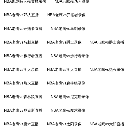
NBA凯尔特人vs黄蜂录像
NBA老鹰vs76人录像
NBA老鹰vs76人直播
NBA老鹰vs开拓者录像
NBA老鹰vs开拓者直播
NBA老鹰vs马刺录像
NBA老鹰vs马刺直播
NBA老鹰vs爵士录像
NBA老鹰vs爵士直播
NBA老鹰vs步行者直播
NBA老鹰vs步行者录像
NBA老鹰vs湖人录像
NBA老鹰vs湖人直播
NBA老鹰vs热火录像
NBA老鹰vs热火直播
NBA老鹰vs森林狼录像
NBA老鹰vs森林狼直播
NBA老鹰vs尼克斯录像
NBA老鹰vs尼克斯直播
NBA老鹰vs魔术录像
NBA老鹰vs魔术直播
NBA老鹰vs太阳录像
NBA老鹰vs太阳直播