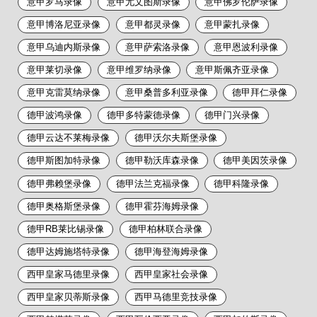
意甲罗马录像
意甲尤文图斯录像
意甲佛罗伦萨录像
意甲博洛尼亚录像
意甲都灵录像
意甲蒙扎录像
意甲乌迪内斯录像
意甲萨索洛录像
意甲恩波利录像
意甲莱切录像
意甲维罗纳录像
意甲斯佩齐亚录像
意甲克雷莫纳录像
意甲桑普多利亚录像
德甲拜仁录像
德甲波鸿录像
德甲多特蒙德录像
德甲门兴录像
德甲云达不莱梅录像
德甲沃尔夫斯堡录像
德甲斯图加特录像
德甲勒沃库森录像
德甲美因茨录像
德甲弗赖堡录像
德甲法兰克福录像
德甲科隆录像
德甲奥格斯堡录像
德甲霍芬海姆录像
德甲RB莱比锡录像
德甲柏林联合录像
德甲达姆施塔特录像
德甲海登海姆录像
西甲皇家马德里录像
西甲皇家社会录像
西甲皇家贝蒂斯录像
西甲马德里竞技录像