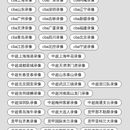
cba上海录像
cba广东录像
cba同曦录像
cba山东录像
cba深圳录像
cba辽宁录像
cba广州录像
cba吉林录像
cba新疆录像
cba天津录像
cba广厦录像
cba福建录像
cba青岛录像
cba四川录像
cba北京录像
cba江苏录像
cba北控录像
cba宁波录像
中超上海海港录像
中超上海申花录像
中超成都蓉城录像
中超天津津门虎录像
中超长春亚泰录像
中超山东泰山录像
中超北京国安录像
中超武汉三镇录像
中超浙江队录像
中超沧州雄狮录像
中超河南嵩山龙门录像
中超深圳队录像
中超梅州客家录像
中超南通支云录像
中超青岛海牛录像
中超大连人录像
意甲那不勒斯录像
意甲拉齐奥录像
意甲国际米兰录像
意甲亚特兰大录像