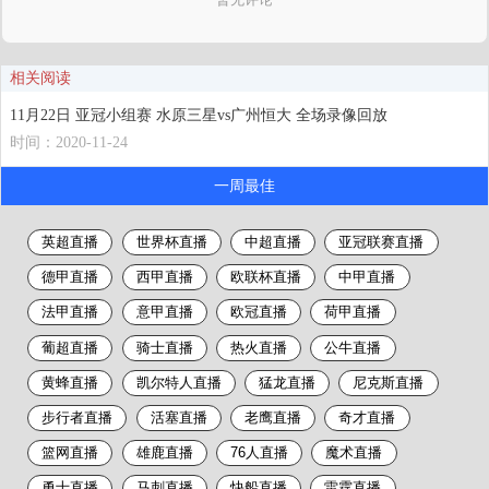
相关阅读
11月22日 亚冠小组赛 水原三星vs广州恒大 全场录像回放
时间：2020-11-24
一周最佳
英超直播
世界杯直播
中超直播
亚冠联赛直播
德甲直播
西甲直播
欧联杯直播
中甲直播
法甲直播
意甲直播
欧冠直播
荷甲直播
葡超直播
骑士直播
热火直播
公牛直播
黄蜂直播
凯尔特人直播
猛龙直播
尼克斯直播
步行者直播
活塞直播
老鹰直播
奇才直播
篮网直播
雄鹿直播
76人直播
魔术直播
勇士直播
马刺直播
快船直播
雷霆直播