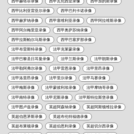
西甲赫塔菲录像
西甲瓦伦西亚录像
西甲加的斯录像
西甲比利亚雷亚尔录像
西甲巴列卡诺录像
西甲赫罗纳录像
西甲塞维利亚录像
西甲阿拉维斯录像
西甲阿尔梅里亚录像
西甲奥萨苏纳录像
西甲拉斯帕尔马斯录像
西甲巴塞罗那录像
法甲布雷斯特录像
法甲克莱蒙录像
法甲巴黎圣日耳曼录像
法甲兰斯录像
法甲朗斯录像
法甲勒阿弗尔录像
法甲雷恩录像
法甲里昂录像
法甲洛里昂录像
法甲里尔录像
法甲马赛录像
法甲梅斯录像
法甲蒙彼利埃录像
法甲摩纳哥录像
法甲南特录像
法甲尼斯录像
法甲斯特拉斯堡录像
法甲图卢兹录像
英超阿森纳录像
英超阿斯顿维拉录像
英超伯恩茅斯录像
英超布伦特福德录像
英超布莱顿录像
英超伯恩利录像
英超切尔西录像