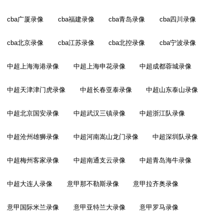
cba广厦录像
cba福建录像
cba青岛录像
cba四川录像
cba北京录像
cba江苏录像
cba北控录像
cba宁波录像
中超上海海港录像
中超上海申花录像
中超成都蓉城录像
中超天津津门虎录像
中超长春亚泰录像
中超山东泰山录像
中超北京国安录像
中超武汉三镇录像
中超浙江队录像
中超沧州雄狮录像
中超河南嵩山龙门录像
中超深圳队录像
中超梅州客家录像
中超南通支云录像
中超青岛海牛录像
中超大连人录像
意甲那不勒斯录像
意甲拉齐奥录像
意甲国际米兰录像
意甲亚特兰大录像
意甲罗马录像