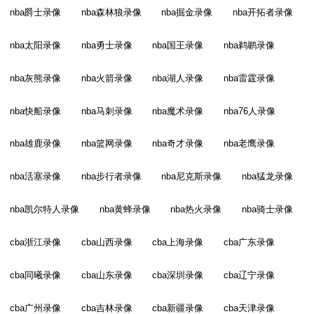
nba爵士录像
nba森林狼录像
nba掘金录像
nba开拓者录像
nba太阳录像
nba勇士录像
nba国王录像
nba鹈鹕录像
nba灰熊录像
nba火箭录像
nba湖人录像
nba雷霆录像
nba快船录像
nba马刺录像
nba魔术录像
nba76人录像
nba雄鹿录像
nba篮网录像
nba奇才录像
nba老鹰录像
nba活塞录像
nba步行者录像
nba尼克斯录像
nba猛龙录像
nba凯尔特人录像
nba黄蜂录像
nba热火录像
nba骑士录像
cba浙江录像
cba山西录像
cba上海录像
cba广东录像
cba同曦录像
cba山东录像
cba深圳录像
cba辽宁录像
cba广州录像
cba吉林录像
cba新疆录像
cba天津录像