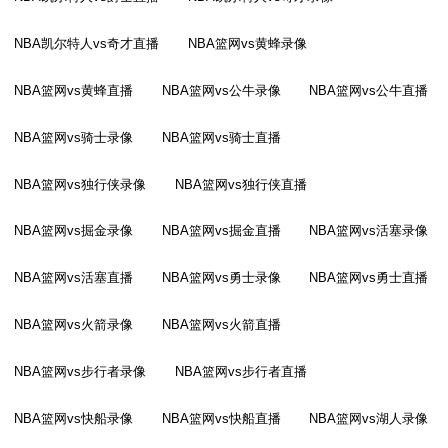
NBA凯尔特人vs奇才直播
NBA篮网vs黄蜂录像
NBA篮网vs黄蜂直播
NBA篮网vs公牛录像
NBA篮网vs公牛直播
NBA篮网vs骑士录像
NBA篮网vs骑士直播
NBA篮网vs独行侠录像
NBA篮网vs独行侠直播
NBA篮网vs掘金录像
NBA篮网vs掘金直播
NBA篮网vs活塞录像
NBA篮网vs活塞直播
NBA篮网vs勇士录像
NBA篮网vs勇士直播
NBA篮网vs火箭录像
NBA篮网vs火箭直播
NBA篮网vs步行者录像
NBA篮网vs步行者直播
NBA篮网vs快船录像
NBA篮网vs快船直播
NBA篮网vs湖人录像