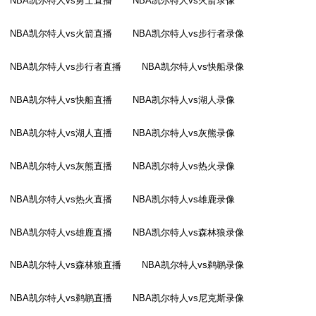
NBA凯尔特人vs勇士直播
NBA凯尔特人vs火箭录像
NBA凯尔特人vs火箭直播
NBA凯尔特人vs步行者录像
NBA凯尔特人vs步行者直播
NBA凯尔特人vs快船录像
NBA凯尔特人vs快船直播
NBA凯尔特人vs湖人录像
NBA凯尔特人vs湖人直播
NBA凯尔特人vs灰熊录像
NBA凯尔特人vs灰熊直播
NBA凯尔特人vs热火录像
NBA凯尔特人vs热火直播
NBA凯尔特人vs雄鹿录像
NBA凯尔特人vs雄鹿直播
NBA凯尔特人vs森林狼录像
NBA凯尔特人vs森林狼直播
NBA凯尔特人vs鹈鹕录像
NBA凯尔特人vs鹈鹕直播
NBA凯尔特人vs尼克斯录像