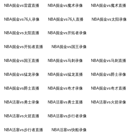
NBA掘金vs雷霆直播
NBA掘金vs魔术录像
NBA掘金vs魔术直播
NBA掘金vs76人录像
NBA掘金vs76人直播
NBA掘金vs太阳录像
NBA掘金vs太阳直播
NBA掘金vs开拓者录像
NBA掘金vs开拓者直播
NBA掘金vs国王录像
NBA掘金vs国王直播
NBA掘金vs马刺录像
NBA掘金vs马刺直播
NBA掘金vs猛龙录像
NBA掘金vs猛龙直播
NBA掘金vs爵士录像
NBA掘金vs爵士直播
NBA掘金vs奇才录像
NBA掘金vs奇才直播
NBA活塞vs勇士录像
NBA活塞vs勇士直播
NBA活塞vs火箭录像
NBA活塞vs火箭直播
NBA活塞vs步行者录像
NBA活塞vs步行者直播
NBA活塞vs快船录像