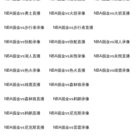
NBA掘金vs勇士直播
NBA掘金vs火箭录像
NBA掘金vs火箭直播
NBA掘金vs步行者录像
NBA掘金vs步行者直播
NBA掘金vs快船录像
NBA掘金vs快船直播
NBA掘金vs湖人录像
NBA掘金vs湖人直播
NBA掘金vs灰熊录像
NBA掘金vs灰熊直播
NBA掘金vs热火录像
NBA掘金vs热火直播
NBA掘金vs雄鹿录像
NBA掘金vs雄鹿直播
NBA掘金vs森林狼录像
NBA掘金vs森林狼直播
NBA掘金vs鹈鹕录像
NBA掘金vs鹈鹕直播
NBA掘金vs尼克斯录像
NBA掘金vs尼克斯直播
NBA掘金vs雷霆录像