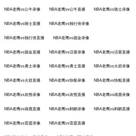
NBA老鹰vs公牛录像
NBA老鹰vs公牛直播
NBA老鹰vs骑士录像
NBA老鹰vs骑士直播
NBA老鹰vs独行侠录像
NBA老鹰vs独行侠直播
NBA老鹰vs掘金录像
NBA老鹰vs掘金直播
NBA老鹰vs活塞录像
NBA老鹰vs活塞直播
NBA老鹰vs勇士录像
NBA老鹰vs勇士直播
NBA老鹰vs火箭录像
NBA老鹰vs火箭直播
NBA老鹰vs快船录像
NBA老鹰vs快船直播
NBA老鹰vs灰熊录像
NBA老鹰vs灰熊直播
NBA老鹰vs雄鹿录像
NBA老鹰vs雄鹿直播
NBA老鹰vs鹈鹕录像
NBA老鹰vs鹈鹕直播
NBA老鹰vs雷霆录像
NBA老鹰vs雷霆直播