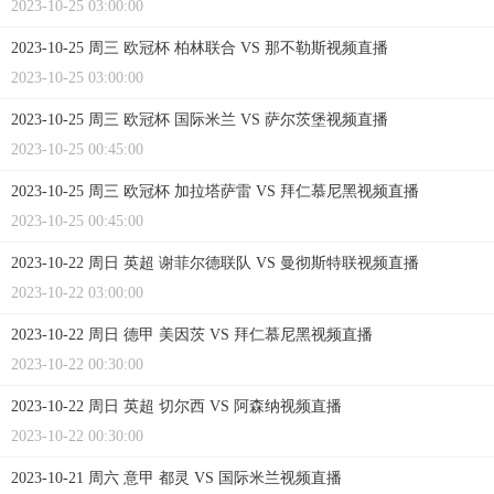
2023-10-25 03:00:00
2023-10-25 周三 欧冠杯 柏林联合 VS 那不勒斯视频直播
2023-10-25 03:00:00
2023-10-25 周三 欧冠杯 国际米兰 VS 萨尔茨堡视频直播
2023-10-25 00:45:00
2023-10-25 周三 欧冠杯 加拉塔萨雷 VS 拜仁慕尼黑视频直播
2023-10-25 00:45:00
2023-10-22 周日 英超 谢菲尔德联队 VS 曼彻斯特联视频直播
2023-10-22 03:00:00
2023-10-22 周日 德甲 美因茨 VS 拜仁慕尼黑视频直播
2023-10-22 00:30:00
2023-10-22 周日 英超 切尔西 VS 阿森纳视频直播
2023-10-22 00:30:00
2023-10-21 周六 意甲 都灵 VS 国际米兰视频直播