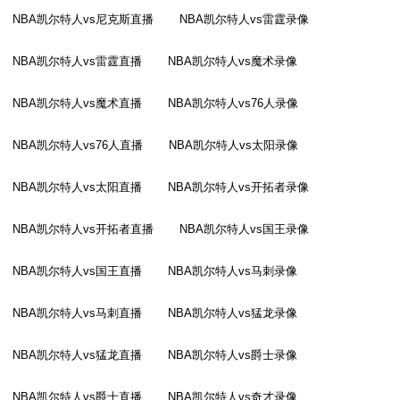
NBA凯尔特人vs尼克斯直播
NBA凯尔特人vs雷霆录像
NBA凯尔特人vs雷霆直播
NBA凯尔特人vs魔术录像
NBA凯尔特人vs魔术直播
NBA凯尔特人vs76人录像
NBA凯尔特人vs76人直播
NBA凯尔特人vs太阳录像
NBA凯尔特人vs太阳直播
NBA凯尔特人vs开拓者录像
NBA凯尔特人vs开拓者直播
NBA凯尔特人vs国王录像
NBA凯尔特人vs国王直播
NBA凯尔特人vs马刺录像
NBA凯尔特人vs马刺直播
NBA凯尔特人vs猛龙录像
NBA凯尔特人vs猛龙直播
NBA凯尔特人vs爵士录像
NBA凯尔特人vs爵士直播
NBA凯尔特人vs奇才录像