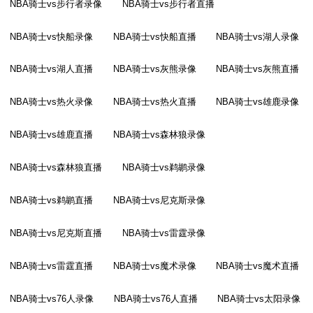
NBA骑士vs步行者录像
NBA骑士vs步行者直播
NBA骑士vs快船录像
NBA骑士vs快船直播
NBA骑士vs湖人录像
NBA骑士vs湖人直播
NBA骑士vs灰熊录像
NBA骑士vs灰熊直播
NBA骑士vs热火录像
NBA骑士vs热火直播
NBA骑士vs雄鹿录像
NBA骑士vs雄鹿直播
NBA骑士vs森林狼录像
NBA骑士vs森林狼直播
NBA骑士vs鹈鹕录像
NBA骑士vs鹈鹕直播
NBA骑士vs尼克斯录像
NBA骑士vs尼克斯直播
NBA骑士vs雷霆录像
NBA骑士vs雷霆直播
NBA骑士vs魔术录像
NBA骑士vs魔术直播
NBA骑士vs76人录像
NBA骑士vs76人直播
NBA骑士vs太阳录像