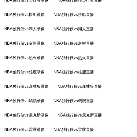
NBA独行侠vs步行者录像
NBA独行侠vs步行者直播
NBA独行侠vs快船录像
NBA独行侠vs快船直播
NBA独行侠vs湖人录像
NBA独行侠vs湖人直播
NBA独行侠vs灰熊录像
NBA独行侠vs灰熊直播
NBA独行侠vs热火录像
NBA独行侠vs热火直播
NBA独行侠vs雄鹿录像
NBA独行侠vs雄鹿直播
NBA独行侠vs森林狼录像
NBA独行侠vs森林狼直播
NBA独行侠vs鹈鹕录像
NBA独行侠vs鹈鹕直播
NBA独行侠vs尼克斯录像
NBA独行侠vs尼克斯直播
NBA独行侠vs雷霆录像
NBA独行侠vs雷霆直播