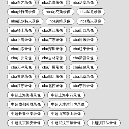
nba奇才录像
nba老鹰录像
nba活塞录像
nba步行者录像
nba尼克斯录像
nba猛龙录像
nba凯尔特人录像
nba黄蜂录像
nba热火录像
nba骑士录像
cba浙江录像
cba山西录像
cba上海录像
cba广东录像
cba同曦录像
cba山东录像
cba深圳录像
cba辽宁录像
cba广州录像
cba吉林录像
cba新疆录像
cba天津录像
cba广厦录像
cba福建录像
cba青岛录像
cba四川录像
cba北京录像
cba江苏录像
cba北控录像
cba宁波录像
中超上海海港录像
中超上海申花录像
中超成都蓉城录像
中超天津津门虎录像
中超长春亚泰录像
中超山东泰山录像
中超北京国安录像
中超武汉三镇录像
中超浙江队录像