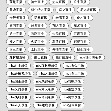
葡超直播
骑士直播
热火直播
公牛直播
黄蜂直播
凯尔特人直播
猛龙直播
尼克斯直播
步行者直播
活塞直播
老鹰直播
奇才直播
篮网直播
雄鹿直播
76人直播
魔术直播
勇士直播
马刺直播
快船直播
雷霆直播
湖人直播
火箭直播
灰熊直播
鹈鹕直播
国王直播
太阳直播
开拓者直播
掘金直播
森林狼直播
爵士直播
独行侠直播
nba独行侠录像
nba爵士录像
nba森林狼录像
nba掘金录像
nba开拓者录像
nba太阳录像
nba勇士录像
nba国王录像
nba鹈鹕录像
nba灰熊录像
nba火箭录像
nba湖人录像
nba雷霆录像
nba快船录像
nba马刺录像
nba魔术录像
nba76人录像
nba雄鹿录像
nba篮网录像