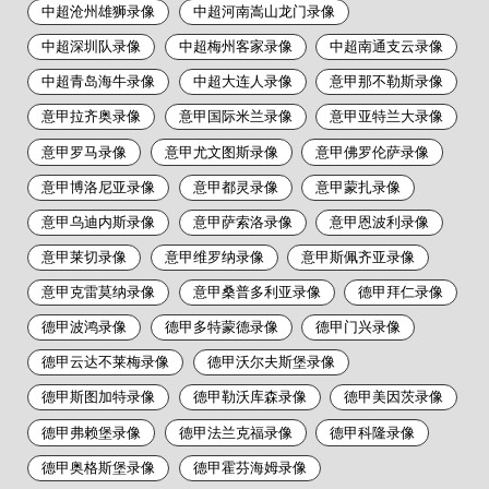
中超沧州雄狮录像
中超河南嵩山龙门录像
中超深圳队录像
中超梅州客家录像
中超南通支云录像
中超青岛海牛录像
中超大连人录像
意甲那不勒斯录像
意甲拉齐奥录像
意甲国际米兰录像
意甲亚特兰大录像
意甲罗马录像
意甲尤文图斯录像
意甲佛罗伦萨录像
意甲博洛尼亚录像
意甲都灵录像
意甲蒙扎录像
意甲乌迪内斯录像
意甲萨索洛录像
意甲恩波利录像
意甲莱切录像
意甲维罗纳录像
意甲斯佩齐亚录像
意甲克雷莫纳录像
意甲桑普多利亚录像
德甲拜仁录像
德甲波鸿录像
德甲多特蒙德录像
德甲门兴录像
德甲云达不莱梅录像
德甲沃尔夫斯堡录像
德甲斯图加特录像
德甲勒沃库森录像
德甲美因茨录像
德甲弗赖堡录像
德甲法兰克福录像
德甲科隆录像
德甲奥格斯堡录像
德甲霍芬海姆录像