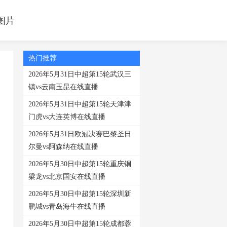
F图片
热门推荐
2026年5月31日中超第15轮武汉三
镇vs云南玉昆在线直播
2026年5月31日中超第15轮天津津
门虎vs大连英博在线直播
2026年5月31日欧冠决赛巴黎圣日
尔曼vs阿森纳在线直播
2026年5月30日中超第15轮重庆铜
梁龙vs北京国安在线直播
2026年5月30日中超第15轮深圳新
鹏城vs青岛海牛在线直播
2026年5月30日中超第15轮成都蓉