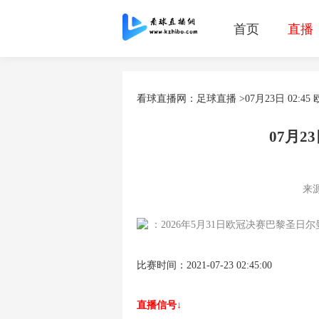
首页
直播
看球直播网：
足球直播
>07月23日 02:4
07月2
来
：2026年5月31日欧冠决赛巴黎圣日
：2026年5月30日中超第15轮重庆铜
比赛时间：2021-07-23 02:45:00
：2026年5月30日中超第15轮深圳新
：2026年5月30日中超第15轮成都蓉
直播信号↓
：2026年5月30日中超第15轮河南队