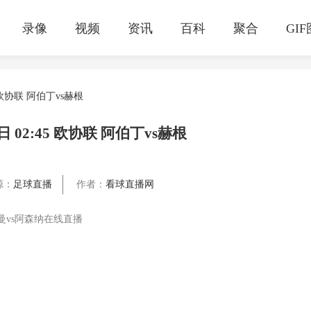
录像
视频
资讯
百科
聚合
GI
5 欧协联 阿伯丁vs赫根
3日 02:45 欧协联 阿伯丁vs赫根
源：
足球直播
作者：
看球直播网
尔曼vs阿森纳在线直播
梁龙vs北京国安在线直播
鹏城vs青岛海牛在线直播
城vs山东泰山在线直播
vs浙江队在线直播