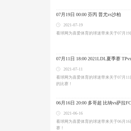
07月19日 00:00 芬丙 普尤vs沙柏
2021-07-19
看球网为喜爱体育的球迷带来关于07月19日
07月11日 18:00 2021LDL夏季赛 TPv
2021-07-11
看球网为喜爱体育的球迷带来关于07月11日 1
的比赛！
06月16日 20:00 多哥超 比纳vs萨拉F
2021-06-16
看球网为喜爱体育的球迷带来关于06月16日
赛！