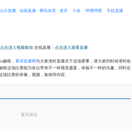
海岸vs上海申花在线直播
比分直播
动画直播
腾讯体育
虎牙
斗鱼
哔哩哔哩
手机直播
人vs上海海港在线直播
次回合帕德博恩vs沃尔夫斯堡在线直播
雷亚尔vs马德里竞技在线直播
s尤文图斯在线直播
点击进入视频集锦
在线直播：
点击进入观看直播
vs卡利亚里在线直播
s罗马在线直播
丁vs赫根，
看球直播网
为大家准时直播关于这场赛事，请大家到时候准时收
热那亚在线直播
阿伯丁vs赫根这场比赛能为各位带来不一样视觉盛宴，体验不一样的乐趣，同时在
这场比赛的录像，视频，集锦等内容。
内塞vs科莫在线直播
斯vs乌迪内斯在线直播
联vs利兹联在线直播
埃弗顿在线直播
vs切尔西在线直播
暂无评论
镇vs云南玉昆在线直播
门虎vs大连英博在线直播