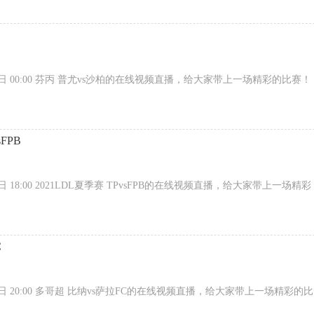
 00:00 芬丙 普尤vs沙柏的在线视频直播，给大家带上一场精彩的比赛！
sFPB
8:00 2021LDL夏季赛 TPvsFPB的在线视频直播，给大家带上一场精彩
C
 20:00 多哥超 比纳vs萨拉FC的在线视频直播，给大家带上一场精彩的比