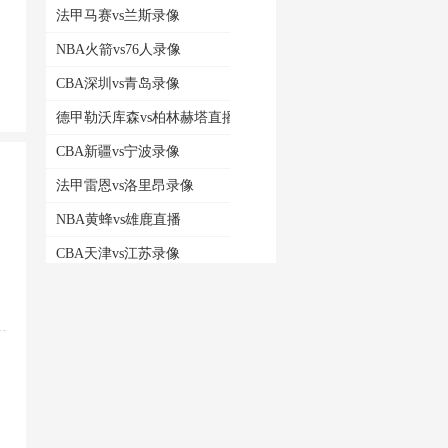
法甲马赛vs兰斯录像
NBA火箭vs76人录像
CBA深圳vs青岛录像
德甲勒沃库森vs柏林赫塔直播
CBA新疆vs宁波录像
法甲雷恩vs洛里昂录像
NBA黄蜂vs雄鹿直播
CBA天津vs江苏录像