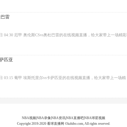
奥杜巴雷
 04:30 厄甲 奥伦斯CSvs奥杜巴雷的在线视频直播，给大家带上一场精彩
s卡萨匹亚
 03:15 葡甲 埃斯托里尔vs卡萨匹亚的在线视频直播，给大家带上一场精
NBA视频
|
NBA录像
|
NBA资讯
|
NBA直播吧
|
NBA球星视频
Copyright 2019-2020
看球直播网
©kzhibo.com, All rights reserved.