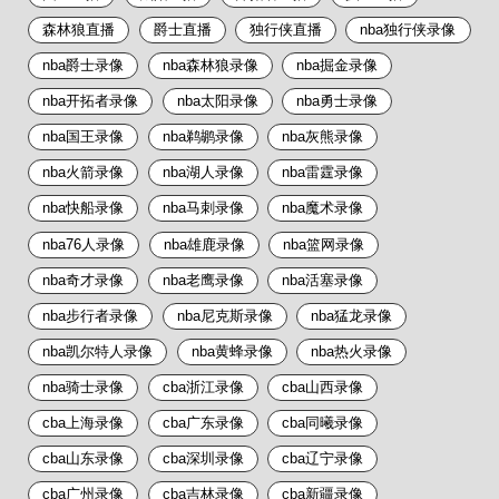
森林狼直播
爵士直播
独行侠直播
nba独行侠录像
nba爵士录像
nba森林狼录像
nba掘金录像
nba开拓者录像
nba太阳录像
nba勇士录像
nba国王录像
nba鹈鹕录像
nba灰熊录像
nba火箭录像
nba湖人录像
nba雷霆录像
nba快船录像
nba马刺录像
nba魔术录像
nba76人录像
nba雄鹿录像
nba篮网录像
nba奇才录像
nba老鹰录像
nba活塞录像
nba步行者录像
nba尼克斯录像
nba猛龙录像
nba凯尔特人录像
nba黄蜂录像
nba热火录像
nba骑士录像
cba浙江录像
cba山西录像
cba上海录像
cba广东录像
cba同曦录像
cba山东录像
cba深圳录像
cba辽宁录像
cba广州录像
cba吉林录像
cba新疆录像