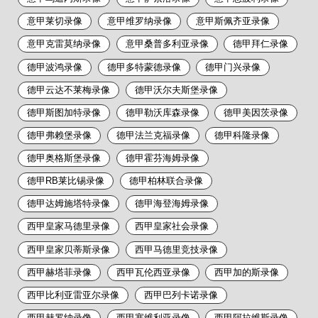
意甲莱切录像
意甲维罗纳录像
意甲斯佩齐亚录像
意甲克雷莫纳录像
意甲桑普多利亚录像
德甲拜仁录像
德甲波鸿录像
德甲多特蒙德录像
德甲门兴录像
德甲云达不莱梅录像
德甲沃尔夫斯堡录像
德甲斯图加特录像
德甲勒沃库森录像
德甲美因茨录像
德甲弗赖堡录像
德甲法兰克福录像
德甲科隆录像
德甲奥格斯堡录像
德甲霍芬海姆录像
德甲RB莱比锡录像
德甲柏林联合录像
德甲达姆施塔特录像
德甲海登海姆录像
西甲皇家马德里录像
西甲皇家社会录像
西甲皇家贝蒂斯录像
西甲马德里竞技录像
西甲赫塔菲录像
西甲瓦伦西亚录像
西甲加的斯录像
西甲比利亚雷亚尔录像
西甲巴列卡诺录像
西甲赫罗纳录像
西甲塞维利亚录像
西甲阿拉维斯录像