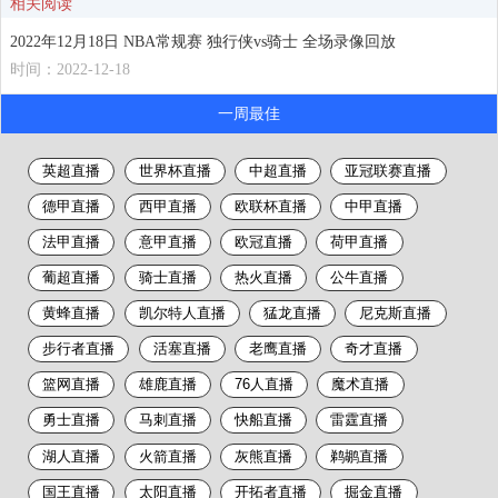
相关阅读
2022年12月18日 NBA常规赛 独行侠vs骑士 全场录像回放
时间：2022-12-18
一周最佳
英超直播
世界杯直播
中超直播
亚冠联赛直播
德甲直播
西甲直播
欧联杯直播
中甲直播
法甲直播
意甲直播
欧冠直播
荷甲直播
葡超直播
骑士直播
热火直播
公牛直播
黄蜂直播
凯尔特人直播
猛龙直播
尼克斯直播
步行者直播
活塞直播
老鹰直播
奇才直播
篮网直播
雄鹿直播
76人直播
魔术直播
勇士直播
马刺直播
快船直播
雷霆直播
湖人直播
火箭直播
灰熊直播
鹈鹕直播
国王直播
太阳直播
开拓者直播
掘金直播