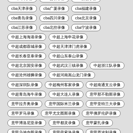
cba天津录像
cba广厦录像
cba福建录像
cba青岛录像
cba四川录像
cba北京录像
cba江苏录像
cba北控录像
cba宁波录像
中超上海海港录像
中超上海申花录像
中超成都蓉城录像
中超天津津门虎录像
中超长春亚泰录像
中超山东泰山录像
中超北京国安录像
中超武汉三镇录像
中超浙江队录像
中超沧州雄狮录像
中超河南嵩山龙门录像
中超深圳队录像
中超梅州客家录像
中超南通支云录像
中超青岛海牛录像
中超大连人录像
意甲那不勒斯录像
意甲拉齐奥录像
意甲国际米兰录像
意甲亚特兰大录像
意甲罗马录像
意甲尤文图斯录像
意甲佛罗伦萨录像
意甲博洛尼亚录像
意甲都灵录像
意甲蒙扎录像
意甲乌迪内斯录像
意甲萨索洛录像
意甲恩波利录像