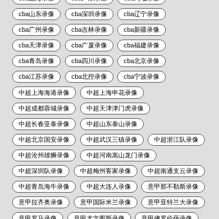
cba山东录像
cba深圳录像
cba辽宁录像
cba广州录像
cba吉林录像
cba新疆录像
cba天津录像
cba广厦录像
cba福建录像
cba青岛录像
cba四川录像
cba北京录像
cba江苏录像
cba北控录像
cba宁波录像
中超上海海港录像
中超上海申花录像
中超成都蓉城录像
中超天津津门虎录像
中超长春亚泰录像
中超山东泰山录像
中超北京国安录像
中超武汉三镇录像
中超浙江队录像
中超沧州雄狮录像
中超河南嵩山龙门录像
中超深圳队录像
中超梅州客家录像
中超南通支云录像
中超青岛海牛录像
中超大连人录像
意甲那不勒斯录像
意甲拉齐奥录像
意甲国际米兰录像
意甲亚特兰大录像
意甲罗马录像
意甲尤文图斯录像
意甲佛罗伦萨录像