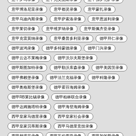
意甲博洛尼亚录像
意甲都灵录像
意甲蒙扎录像
意甲乌迪内斯录像
意甲萨索洛录像
意甲恩波利录像
意甲莱切录像
意甲维罗纳录像
意甲斯佩齐亚录像
意甲克雷莫纳录像
意甲桑普多利亚录像
德甲拜仁录像
德甲波鸿录像
德甲多特蒙德录像
德甲门兴录像
德甲云达不莱梅录像
德甲沃尔夫斯堡录像
德甲斯图加特录像
德甲勒沃库森录像
德甲美因茨录像
德甲弗赖堡录像
德甲法兰克福录像
德甲科隆录像
德甲奥格斯堡录像
德甲霍芬海姆录像
德甲RB莱比锡录像
德甲柏林联合录像
德甲达姆施塔特录像
德甲海登海姆录像
西甲皇家马德里录像
西甲皇家社会录像
西甲皇家贝蒂斯录像
西甲马德里竞技录像
西甲赫塔菲录像
西甲瓦伦西亚录像
西甲加的斯录像