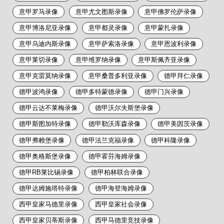
意甲罗马录像
意甲尤文图斯录像
意甲佛罗伦萨录像
意甲博洛尼亚录像
意甲都灵录像
意甲蒙扎录像
意甲乌迪内斯录像
意甲萨索洛录像
意甲恩波利录像
意甲莱切录像
意甲维罗纳录像
意甲斯佩齐亚录像
意甲克雷莫纳录像
意甲桑普多利亚录像
德甲拜仁录像
德甲波鸿录像
德甲多特蒙德录像
德甲门兴录像
德甲云达不莱梅录像
德甲沃尔夫斯堡录像
德甲斯图加特录像
德甲勒沃库森录像
德甲美因茨录像
德甲弗赖堡录像
德甲法兰克福录像
德甲科隆录像
德甲奥格斯堡录像
德甲霍芬海姆录像
德甲RB莱比锡录像
德甲柏林联合录像
德甲达姆施塔特录像
德甲海登海姆录像
西甲皇家马德里录像
西甲皇家社会录像
西甲皇家贝蒂斯录像
西甲马德里竞技录像