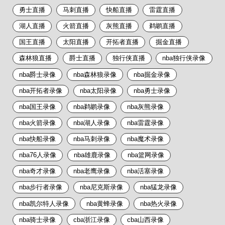
勇士直播
马刺直播
快船直播
雷霆直播
湖人直播
火箭直播
灰熊直播
鹈鹕直播
国王直播
太阳直播
开拓者直播
掘金直播
森林狼直播
爵士直播
独行侠直播
nba独行侠录像
nba爵士录像
nba森林狼录像
nba掘金录像
nba开拓者录像
nba太阳录像
nba勇士录像
nba国王录像
nba鹈鹕录像
nba灰熊录像
nba火箭录像
nba湖人录像
nba雷霆录像
nba快船录像
nba马刺录像
nba魔术录像
nba76人录像
nba雄鹿录像
nba篮网录像
nba奇才录像
nba老鹰录像
nba活塞录像
nba步行者录像
nba尼克斯录像
nba猛龙录像
nba凯尔特人录像
nba黄蜂录像
nba热火录像
nba骑士录像
cba浙江录像
cba山西录像