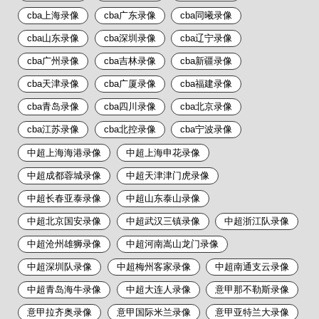
cba上海录像
cba广东录像
cba同曦录像
cba山东录像
cba深圳录像
cba辽宁录像
cba广州录像
cba吉林录像
cba新疆录像
cba天津录像
cba广厦录像
cba福建录像
cba青岛录像
cba四川录像
cba北京录像
cba江苏录像
cba北控录像
cba宁波录像
中超上海海港录像
中超上海申花录像
中超成都蓉城录像
中超天津津门虎录像
中超长春亚泰录像
中超山东泰山录像
中超北京国安录像
中超武汉三镇录像
中超浙江队录像
中超沧州雄狮录像
中超河南嵩山龙门录像
中超深圳队录像
中超梅州客家录像
中超南通支云录像
中超青岛海牛录像
中超大连人录像
意甲那不勒斯录像
意甲拉齐奥录像
意甲国际米兰录像
意甲亚特兰大录像