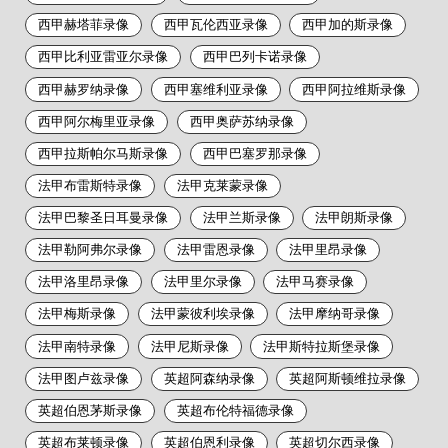
西甲赫塔菲录像
西甲瓦伦西亚录像
西甲加的斯录像
西甲比利亚雷亚尔录像
西甲巴列卡诺录像
西甲赫罗纳录像
西甲塞维利亚录像
西甲阿拉维斯录像
西甲阿尔梅里亚录像
西甲奥萨苏纳录像
西甲拉斯帕尔马斯录像
西甲巴塞罗那录像
法甲布雷斯特录像
法甲克莱蒙录像
法甲巴黎圣日耳曼录像
法甲兰斯录像
法甲朗斯录像
法甲勒阿弗尔录像
法甲雷恩录像
法甲里昂录像
法甲洛里昂录像
法甲里尔录像
法甲马赛录像
法甲梅斯录像
法甲蒙彼利埃录像
法甲摩纳哥录像
法甲南特录像
法甲尼斯录像
法甲斯特拉斯堡录像
法甲图卢兹录像
英超阿森纳录像
英超阿斯顿维拉录像
英超伯恩茅斯录像
英超布伦特福德录像
英超布莱顿录像
英超伯恩利录像
英超切尔西录像