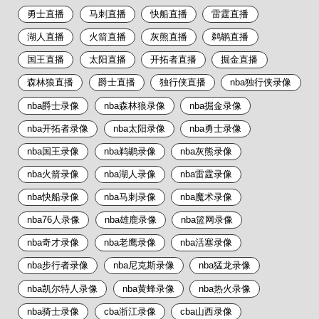
勇士直播
马刺直播
快船直播
雷霆直播
湖人直播
火箭直播
灰熊直播
鹈鹕直播
国王直播
太阳直播
开拓者直播
掘金直播
森林狼直播
爵士直播
独行侠直播
nba独行侠录像
nba爵士录像
nba森林狼录像
nba掘金录像
nba开拓者录像
nba太阳录像
nba勇士录像
nba国王录像
nba鹈鹕录像
nba灰熊录像
nba火箭录像
nba湖人录像
nba雷霆录像
nba快船录像
nba马刺录像
nba魔术录像
nba76人录像
nba雄鹿录像
nba篮网录像
nba奇才录像
nba老鹰录像
nba活塞录像
nba步行者录像
nba尼克斯录像
nba猛龙录像
nba凯尔特人录像
nba黄蜂录像
nba热火录像
nba骑士录像
cba浙江录像
cba山西录像