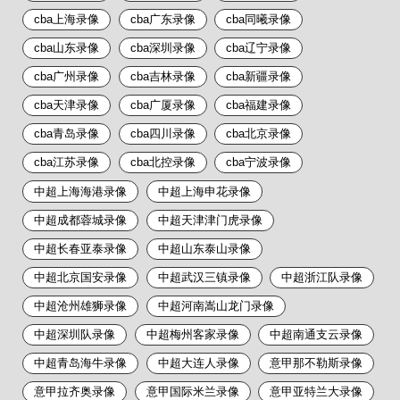
cba上海录像
cba广东录像
cba同曦录像
cba山东录像
cba深圳录像
cba辽宁录像
cba广州录像
cba吉林录像
cba新疆录像
cba天津录像
cba广厦录像
cba福建录像
cba青岛录像
cba四川录像
cba北京录像
cba江苏录像
cba北控录像
cba宁波录像
中超上海海港录像
中超上海申花录像
中超成都蓉城录像
中超天津津门虎录像
中超长春亚泰录像
中超山东泰山录像
中超北京国安录像
中超武汉三镇录像
中超浙江队录像
中超沧州雄狮录像
中超河南嵩山龙门录像
中超深圳队录像
中超梅州客家录像
中超南通支云录像
中超青岛海牛录像
中超大连人录像
意甲那不勒斯录像
意甲拉齐奥录像
意甲国际米兰录像
意甲亚特兰大录像