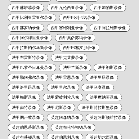
西甲赫塔菲录像
西甲瓦伦西亚录像
西甲加的斯录像
西甲比利亚雷亚尔录像
西甲巴列卡诺录像
西甲赫罗纳录像
西甲塞维利亚录像
西甲阿拉维斯录像
西甲阿尔梅里亚录像
西甲奥萨苏纳录像
西甲拉斯帕尔马斯录像
西甲巴塞罗那录像
法甲布雷斯特录像
法甲克莱蒙录像
法甲巴黎圣日耳曼录像
法甲兰斯录像
法甲朗斯录像
法甲勒阿弗尔录像
法甲雷恩录像
法甲里昂录像
法甲洛里昂录像
法甲里尔录像
法甲马赛录像
法甲梅斯录像
法甲蒙彼利埃录像
法甲摩纳哥录像
法甲南特录像
法甲尼斯录像
法甲斯特拉斯堡录像
法甲图卢兹录像
英超阿森纳录像
英超阿斯顿维拉录像
英超伯恩茅斯录像
英超布伦特福德录像
英超布莱顿录像
英超伯恩利录像
英超切尔西录像