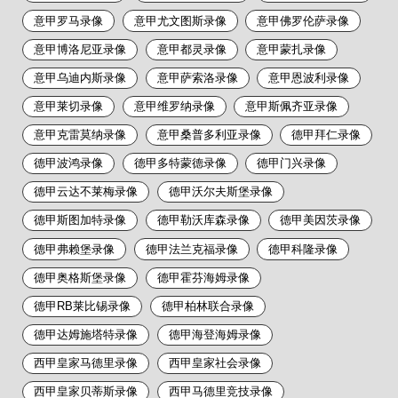
意甲罗马录像
意甲尤文图斯录像
意甲佛罗伦萨录像
意甲博洛尼亚录像
意甲都灵录像
意甲蒙扎录像
意甲乌迪内斯录像
意甲萨索洛录像
意甲恩波利录像
意甲莱切录像
意甲维罗纳录像
意甲斯佩齐亚录像
意甲克雷莫纳录像
意甲桑普多利亚录像
德甲拜仁录像
德甲波鸿录像
德甲多特蒙德录像
德甲门兴录像
德甲云达不莱梅录像
德甲沃尔夫斯堡录像
德甲斯图加特录像
德甲勒沃库森录像
德甲美因茨录像
德甲弗赖堡录像
德甲法兰克福录像
德甲科隆录像
德甲奥格斯堡录像
德甲霍芬海姆录像
德甲RB莱比锡录像
德甲柏林联合录像
德甲达姆施塔特录像
德甲海登海姆录像
西甲皇家马德里录像
西甲皇家社会录像
西甲皇家贝蒂斯录像
西甲马德里竞技录像