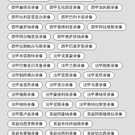
西甲赫塔菲录像
西甲瓦伦西亚录像
西甲加的斯录像
西甲比利亚雷亚尔录像
西甲巴列卡诺录像
西甲赫罗纳录像
西甲塞维利亚录像
西甲阿拉维斯录像
西甲阿尔梅里亚录像
西甲奥萨苏纳录像
西甲拉斯帕尔马斯录像
西甲巴塞罗那录像
法甲布雷斯特录像
法甲克莱蒙录像
法甲巴黎圣日耳曼录像
法甲兰斯录像
法甲朗斯录像
法甲勒阿弗尔录像
法甲雷恩录像
法甲里昂录像
法甲洛里昂录像
法甲里尔录像
法甲马赛录像
法甲梅斯录像
法甲蒙彼利埃录像
法甲摩纳哥录像
法甲南特录像
法甲尼斯录像
法甲斯特拉斯堡录像
法甲图卢兹录像
英超阿森纳录像
英超阿斯顿维拉录像
英超伯恩茅斯录像
英超布伦特福德录像
英超布莱顿录像
英超伯恩利录像
英超切尔西录像