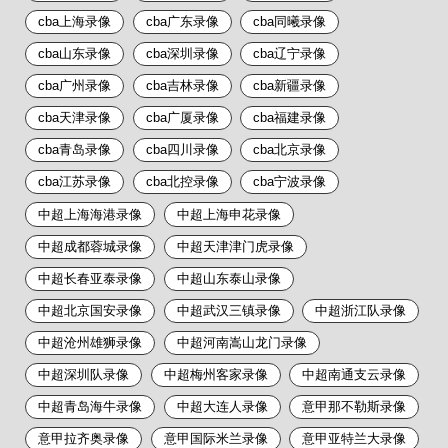
cba上海录像
cba广东录像
cba同曦录像
cba山东录像
cba深圳录像
cba辽宁录像
cba广州录像
cba吉林录像
cba新疆录像
cba天津录像
cba广厦录像
cba福建录像
cba青岛录像
cba四川录像
cba北京录像
cba江苏录像
cba北控录像
cba宁波录像
中超上海海港录像
中超上海申花录像
中超成都蓉城录像
中超天津津门虎录像
中超长春亚泰录像
中超山东泰山录像
中超北京国安录像
中超武汉三镇录像
中超浙江队录像
中超沧州雄狮录像
中超河南嵩山龙门录像
中超深圳队录像
中超梅州客家录像
中超南通支云录像
中超青岛海牛录像
中超大连人录像
意甲那不勒斯录像
意甲拉齐奥录像
意甲国际米兰录像
意甲亚特兰大录像