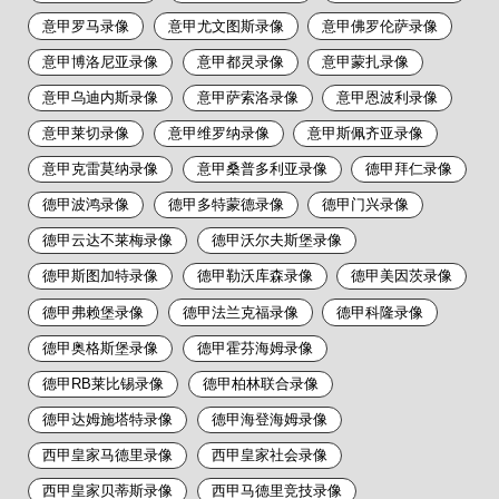
意甲罗马录像
意甲尤文图斯录像
意甲佛罗伦萨录像
意甲博洛尼亚录像
意甲都灵录像
意甲蒙扎录像
意甲乌迪内斯录像
意甲萨索洛录像
意甲恩波利录像
意甲莱切录像
意甲维罗纳录像
意甲斯佩齐亚录像
意甲克雷莫纳录像
意甲桑普多利亚录像
德甲拜仁录像
德甲波鸿录像
德甲多特蒙德录像
德甲门兴录像
德甲云达不莱梅录像
德甲沃尔夫斯堡录像
德甲斯图加特录像
德甲勒沃库森录像
德甲美因茨录像
德甲弗赖堡录像
德甲法兰克福录像
德甲科隆录像
德甲奥格斯堡录像
德甲霍芬海姆录像
德甲RB莱比锡录像
德甲柏林联合录像
德甲达姆施塔特录像
德甲海登海姆录像
西甲皇家马德里录像
西甲皇家社会录像
西甲皇家贝蒂斯录像
西甲马德里竞技录像