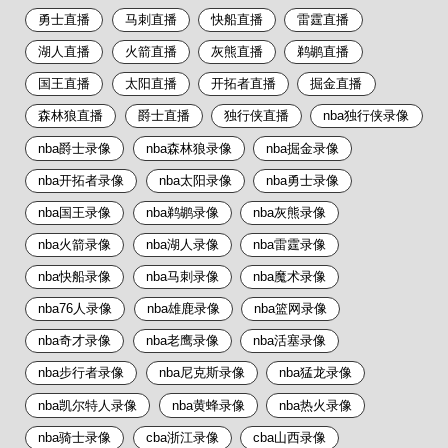
勇士直播
马刺直播
快船直播
雷霆直播
湖人直播
火箭直播
灰熊直播
鹈鹕直播
国王直播
太阳直播
开拓者直播
掘金直播
森林狼直播
爵士直播
独行侠直播
nba独行侠录像
nba爵士录像
nba森林狼录像
nba掘金录像
nba开拓者录像
nba太阳录像
nba勇士录像
nba国王录像
nba鹈鹕录像
nba灰熊录像
nba火箭录像
nba湖人录像
nba雷霆录像
nba快船录像
nba马刺录像
nba魔术录像
nba76人录像
nba雄鹿录像
nba篮网录像
nba奇才录像
nba老鹰录像
nba活塞录像
nba步行者录像
nba尼克斯录像
nba猛龙录像
nba凯尔特人录像
nba黄蜂录像
nba热火录像
nba骑士录像
cba浙江录像
cba山西录像